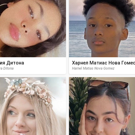
ия Дитона
Харнел Матиас Нова Гоме
ya Ditona
Harnel Matias Nova Gomez