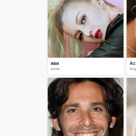
иви
Ас
eevee
Asi