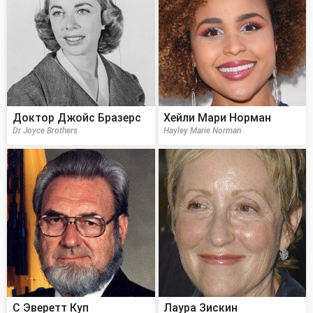
Доктор Джойс Бразерс
Хейли Мари Норман
Dr Joyce Brothers
Hayley Marie Norman
C Эверетт Куп
Лаура Зискин