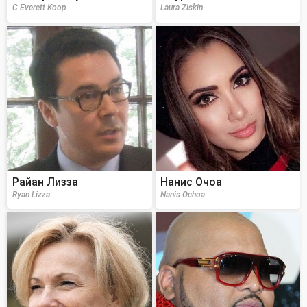
C Everett Koop
Laura Ziskin
Райан Лизза
Нанис Очоа
Ryan Lizza
Nanis Ochoa