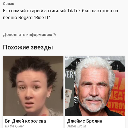
Связь
Его самый старый архивный TikTok был настроен на
песню Regard "Ride It".
Дополнить информацию ✎
Похожие звезды
Би Джей королева
Джеймс Бролин
BJ the Queen
James Brolin