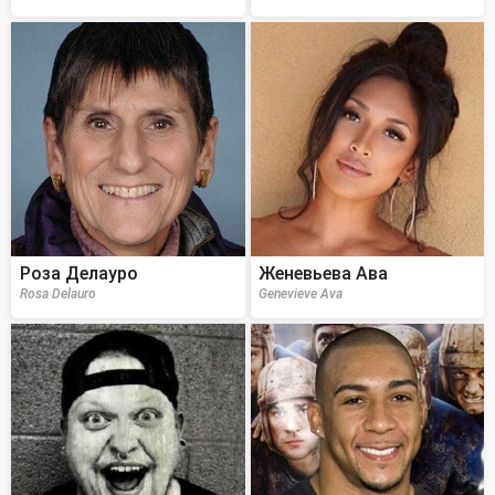
Роза Делауро
Женевьева Ава
Rosa Delauro
Genevieve Ava