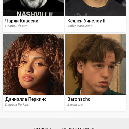
Чарли Классик
Келлен Уинслоу II
Charlie Classic
Kellen Winslow II
Даниэлла Перкинс
Baronscho
Daniella Perkins
Baronscho