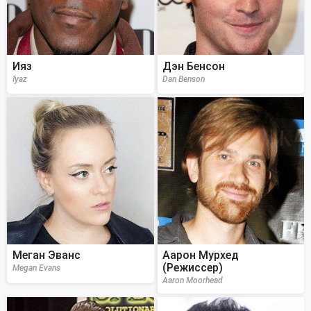
Ияз
Дэн Бенсон
Iyaz
Dan Benson
Меган Эванс
Аарон Мурхед
(Режиссер)
Megan Evans
Aaron Moorhead