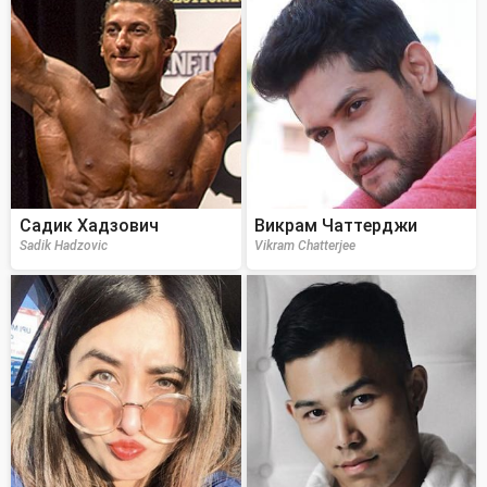
Садик Хадзович
Викрам Чаттерджи
Sadik Hadzovic
Vikram Chatterjee