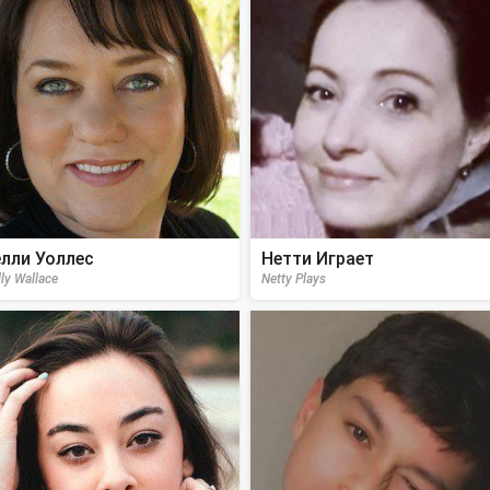
лли Уоллес
Нетти Играет
lly Wallace
Netty Plays