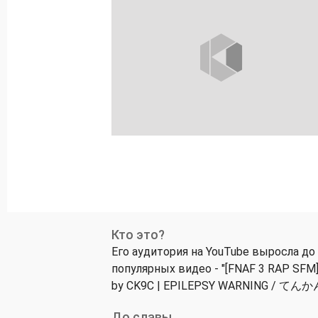
Кто это?
Его аудитория на YouTube выросла до
популярных видео - "[FNAF 3 RAP SFM] A
by CK9C | EPILEPSY WARNING / てん
До славы