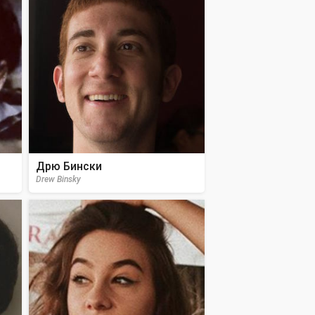
Дрю Бински
Drew Binsky