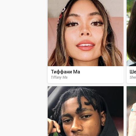
Тиффани Ма
Ше
Tiffany Ma
She