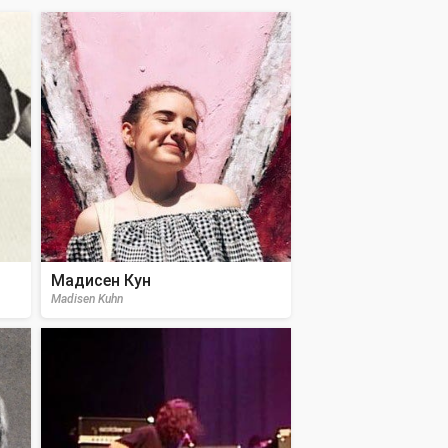
Мадисен Кун
Madisen Kuhn