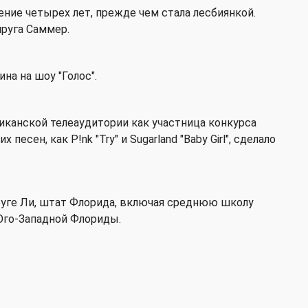
ние четырех лет, прежде чем стала лесбиянкой.
пруга Саммер.
а на шоу "Голос".
иканской телеаудитории как участница конкурса
х песен, как P!nk "Try" и Sugarland "Baby Girl", сделало
руге Ли, штат Флорида, включая среднюю школу
го-Западной Флориды.