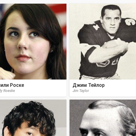
или Роске
Джим Тейлор
ly Roeske
Jim Taylor