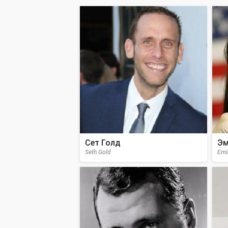
Сет Голд
Эм
Seth Gold
Emi