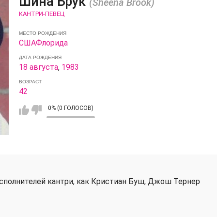
Шина Брук
(Sheena Brook)
КАНТРИ-ПЕВЕЦ
МЕСТО РОЖДЕНИЯ
США
Флорида
ДАТА РОЖДЕНИЯ
18 августа
,
1983
ВОЗРАСТ
42
0% (0 ГОЛОСОВ)
исполнителей кантри, как Кристиан Буш, Джош Тернер