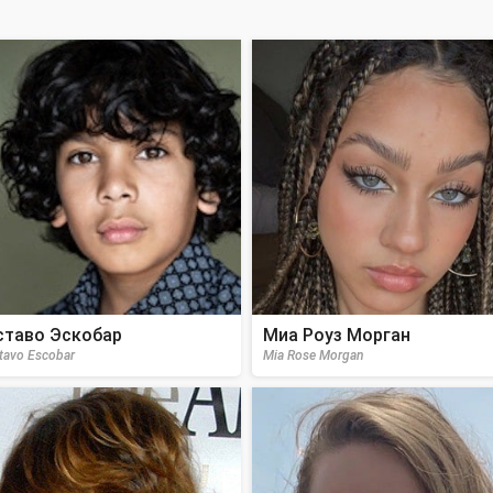
ставо Эскобар
Миа Роуз Морган
tavo Escobar
Mia Rose Morgan