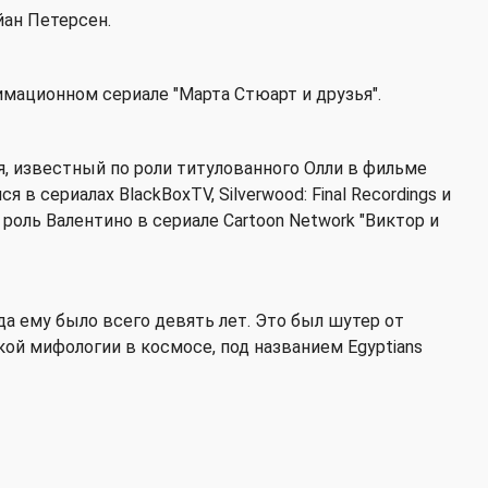
йан Петерсен.
имационном сериале "Марта Стюарт и друзья".
я, известный по роли титулованного Олли в фильме
я в сериалах BlackBoxTV, Silverwood: Final Recordings и
л роль Валентино в сериале Cartoon Network "Виктор и
да ему было всего девять лет. Это был шутер от
кой мифологии в космосе, под названием Egyptians