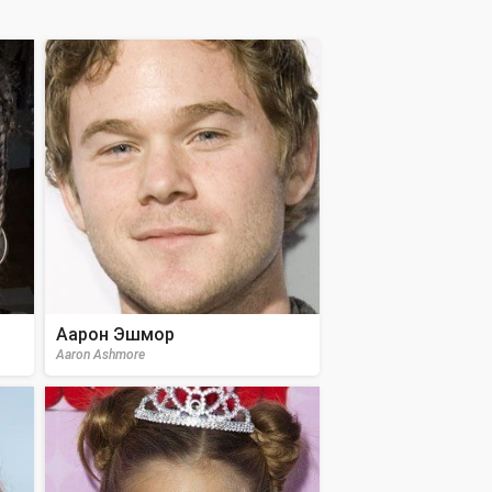
Аарон Эшмор
Aaron Ashmore