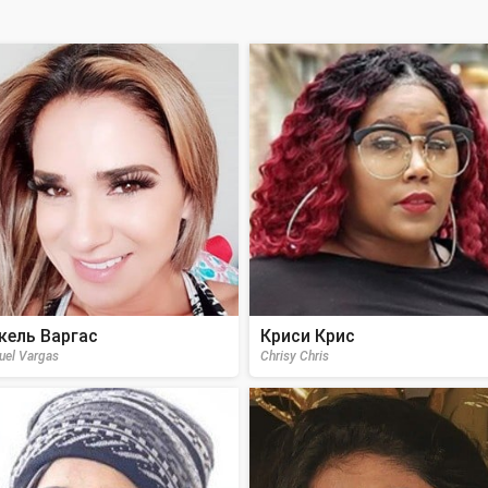
кель Варгас
Криси Крис
uel Vargas
Chrisy Chris