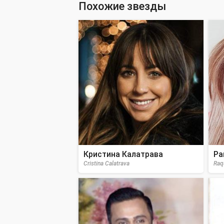
Похожие звезды
Кристина Калатрава
Ра
Cristina Calatrava
Raq