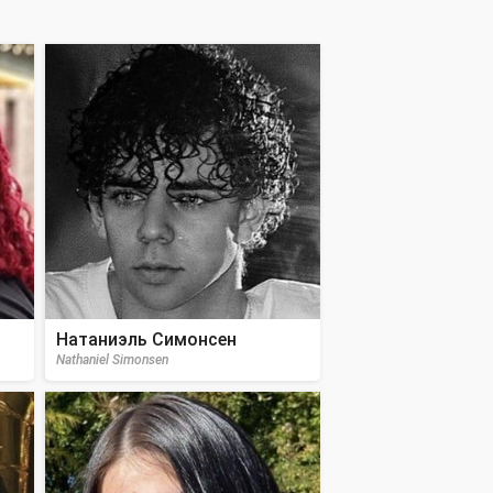
Натаниэль Симонсен
Nathaniel Simonsen