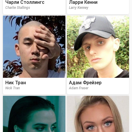
Чарли Столлингс
Ларри Кенни
Charlie Stallings
Larry Kenney
Ник Тран
Адам Фрейзер
Nick Tran
Adam Fraser