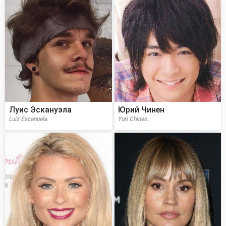
Луис Эскануэла
Юрий Чинен
Luiz Escanuela
Yuri Chinen