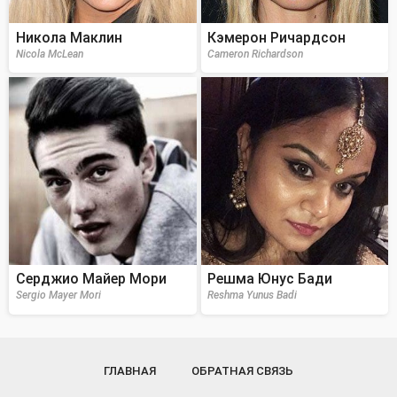
Никола Маклин
Кэмерон Ричардсон
Nicola McLean
Cameron Richardson
Серджио Майер Мори
Решма Юнус Бади
Sergio Mayer Mori
Reshma Yunus Badi
ГЛАВНАЯ
ОБРАТНАЯ СВЯЗЬ