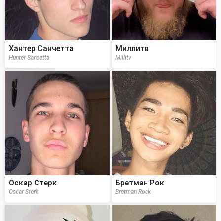
Хантер Санчетта
Миллитв
Hunter Sancetta
Millitv
Оскар Стерк
Бретман Рок
Oscar Sterk
Bretman Rock