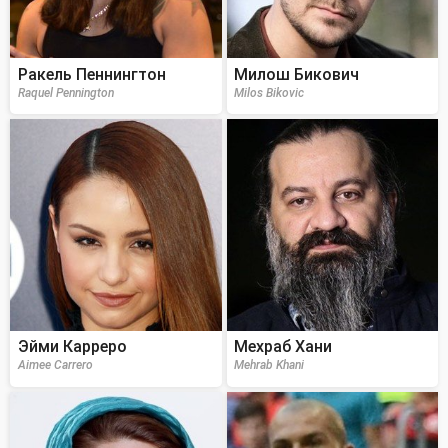
Ракель Пеннингтон
Милош Бикович
Raquel Pennington
Milos Bikovic
Эйми Карреро
Мехраб Хани
Aimee Carrero
Mehrab Khani