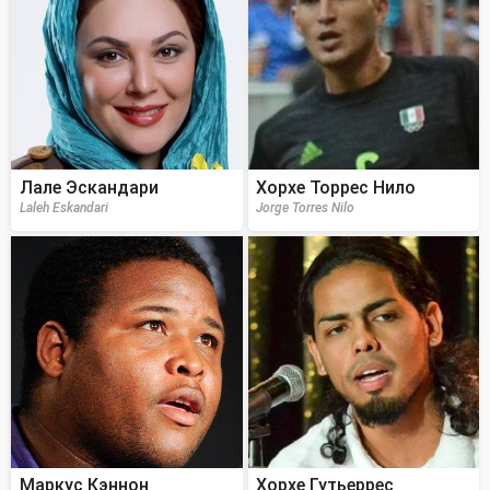
Лале Эскандари
Хорхе Торрес Нило
Laleh Eskandari
Jorge Torres Nilo
Маркус Кэннон
Хорхе Гутьеррес