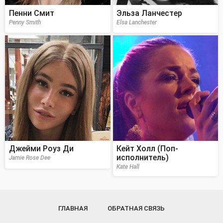
Пенни Смит
Эльза Ланчестер
Penny Smith
Elsa Lanchester
Джейми Роуз Ди
Кейт Холл (Поп-
исполнитель)
Jamie Rose Dee
Kate Hall
ГЛАВНАЯ
ОБРАТНАЯ СВЯЗЬ