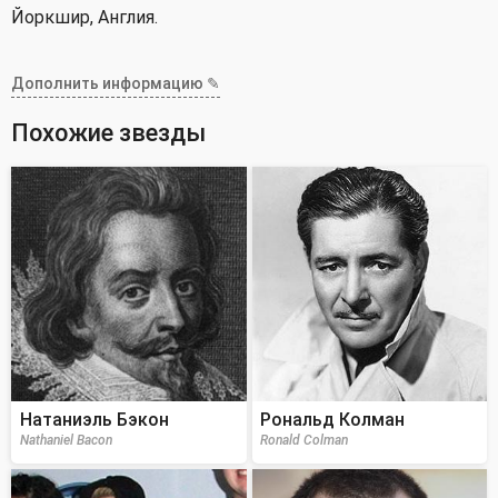
Йоркшир, Англия.
Дополнить информацию ✎
Похожие звезды
Натаниэль Бэкон
Рональд Колман
Nathaniel Bacon
Ronald Colman