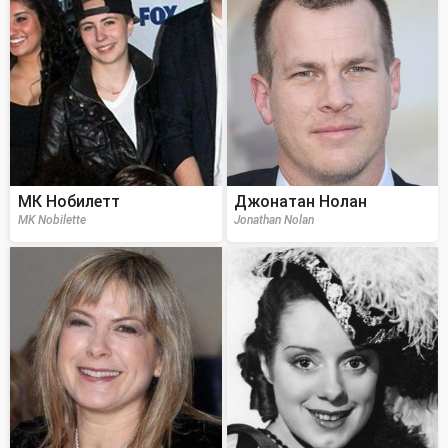
МК Нобилетт
Джонатан Нолан
MK Nobilette
Jonathan Nolan