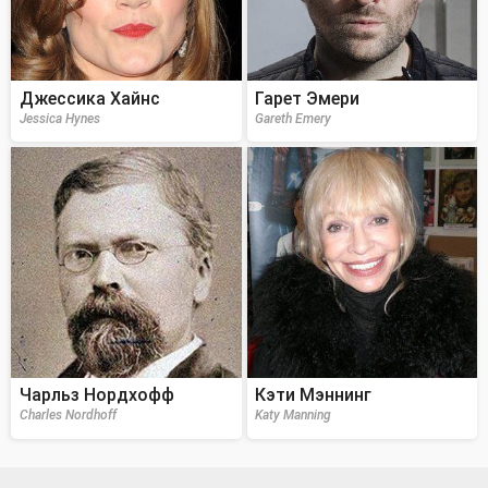
Джессика Хайнс
Гарет Эмери
Jessica Hynes
Gareth Emery
Чарльз Нордхофф
Кэти Мэннинг
Charles Nordhoff
Katy Manning