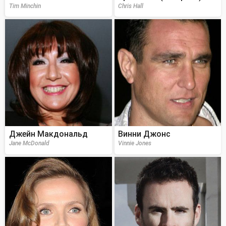
Tim Minchin
Chris Hall
Джейн Макдональд
Винни Джонс
Jane McDonald
Vinnie Jones