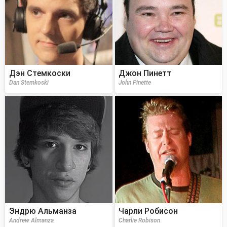
Дэн Стемкоски
Джон Пинетт
Dan Stemkoski
John Pinette
Эндрю Альманза
Чарли Робисон
Andrew Almanza
Charlie Robison