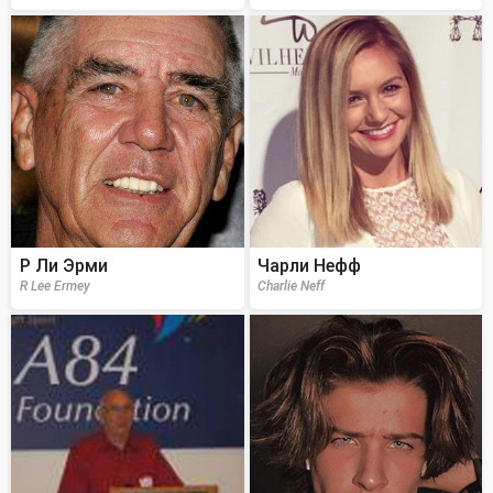
Р Ли Эрми
Чарли Нефф
R Lee Ermey
Charlie Neff