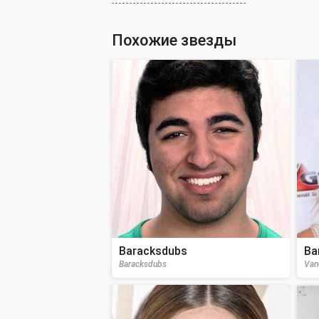
Похожие звезды
Baracksdubs
Ва
Baracksdubs
Van