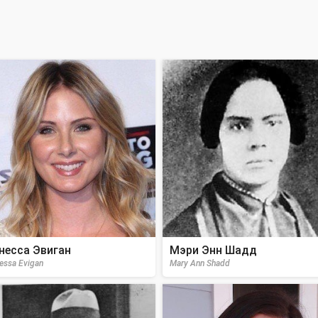
несса Эвиган
Мэри Энн Шадд
essa Evigan
Mary Ann Shadd