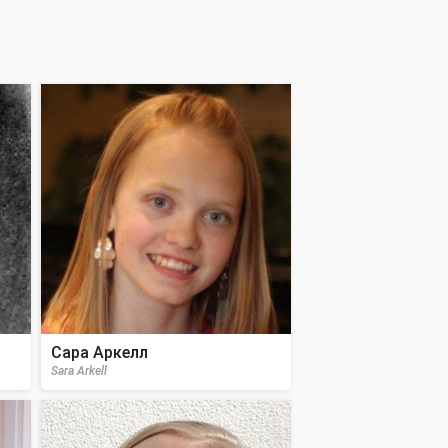
Сара Аркелл
Sara Arkell