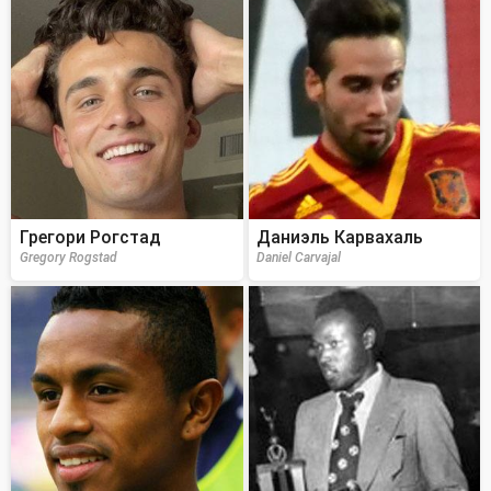
Грегори Рогстад
Даниэль Карвахаль
Gregory Rogstad
Daniel Carvajal