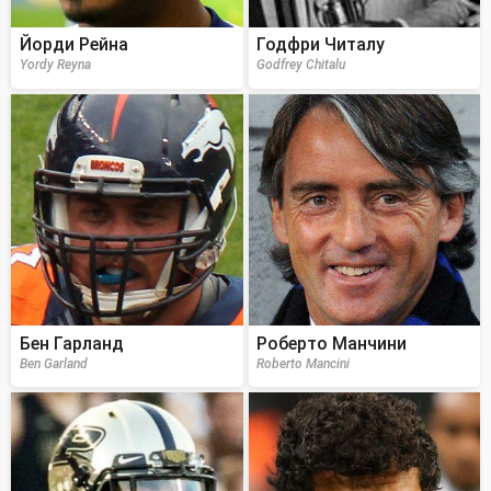
Йорди Рейна
Годфри Читалу
Yordy Reyna
Godfrey Chitalu
Бен Гарланд
Роберто Манчини
Ben Garland
Roberto Mancini