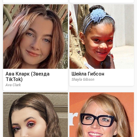
Ава Кларк (Звезда
Шейла Гибсон
TikTok)
Shayla Gibson
Ava Clark