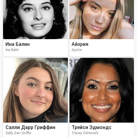
Ина Балин
Айзрия
Ina Balin
Ayzria
Салли Дарр Гриффин
Трейси Эдмондс
Sally Darr Griffin
Tracey Edmonds