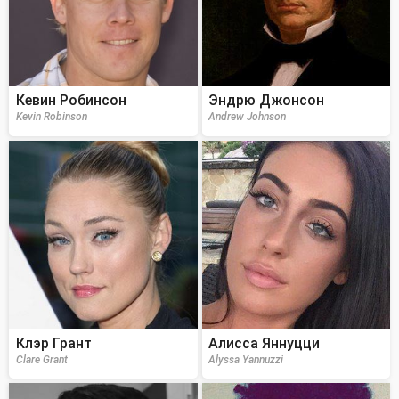
Кевин Робинсон
Эндрю Джонсон
Kevin Robinson
Andrew Johnson
Клэр Грант
Алисса Яннуцци
Clare Grant
Alyssa Yannuzzi