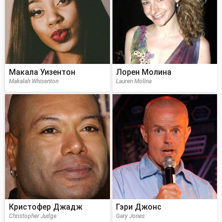
Макала Уизентон
Лорен Молина
Makalah Whisenton
Lauren Molina
Кристофер Джадж
Гэри Джонс
Christopher Judge
Gary Jones