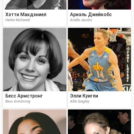
Хэтти Макдэниел
Ариэль Джейкобс
Hattie McDaniel
Arielle Jacobs
Бесс Армстронг
Элли Куигли
Bess Armstrong
Allie Quigley