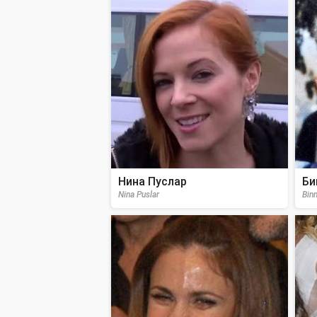
Нина Пуслар
Би
Nina Puslar
Binn