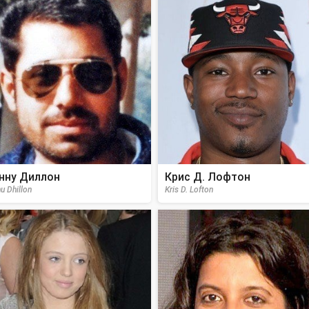
нну Диллон
Крис Д. Лофтон
u Dhillon
Kris D. Lofton