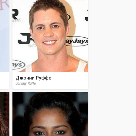
Джонни Руффо
Johnny Ruffo