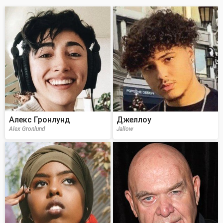
Алекс Гронлунд
Джеллоу
Alex Gronlund
Jallow