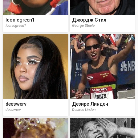
Iconicgreen1
Джордж Стил
Iconicgreen1
George Steele
deeswerv
Дезире Линден
deeswerv
Desiree Linden