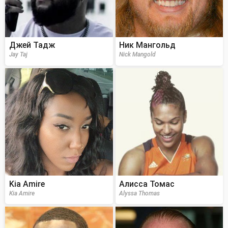
Джей Тадж
Ник Мангольд
Jay Taj
Nick Mangold
Kia Amire
Алисса Томас
Kia Amire
Alyssa Thomas