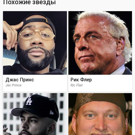
Похожие звезды
Джас Принс
Рик Флер
Jas Prince
Ric Flair