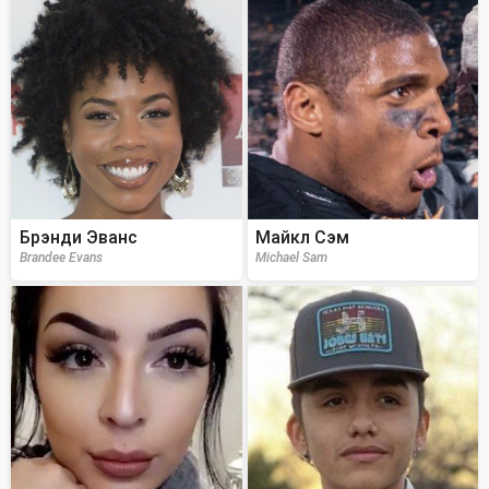
Брэнди Эванс
Майкл Сэм
Brandee Evans
Michael Sam