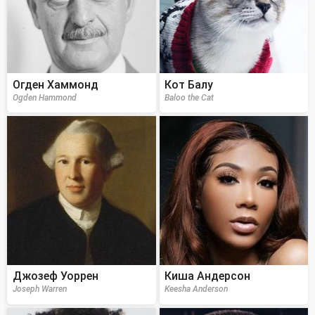
Огден Хаммонд
Кот Балу
Ogden Hammond
Baloo the Cat
Джозеф Уоррен
Киша Андерсон
Joseph Warren
Keesha Anderson