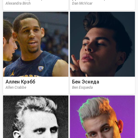
Alexandra Birch
Dan McVicar
Аллен Крэбб
Бен Эскеда
Allen Crabbe
Ben Esqueda