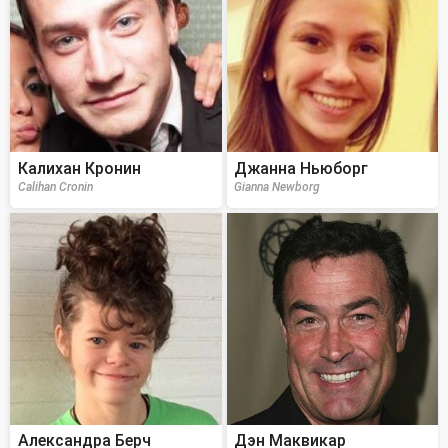
Калихан Кронин
Джанна Ньюборг
Calihan Cronin
Gianna Newborg
Александра Берч
Дэн Маквикар