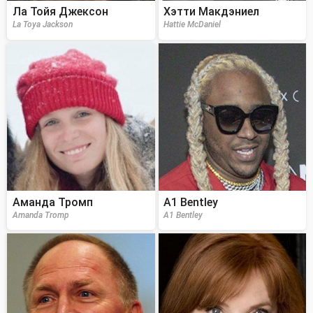
Ла Тойя Джексон
Хэтти Макдэниел
La Toya Jackson
Hattie McDaniel
Аманда Тромп
A1 Bentley
Amanda Tromp
A1 Bentley