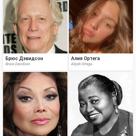
Брюс Дэвидсон
Алия Ортега
Bruce Davidson
Aliyah Ortega