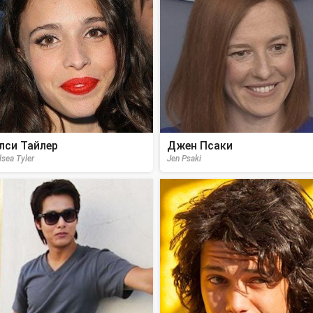
лси Тайлер
Джен Псаки
lsea Tyler
Jen Psaki