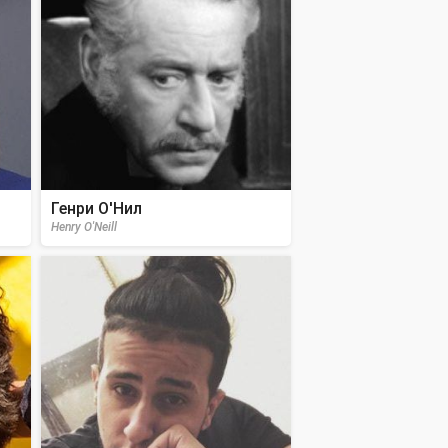
Генри О'Нил
Henry O'Neill