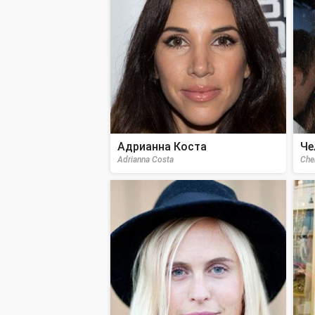
Адрианна Коста
Че
Adrianna Costa
Che