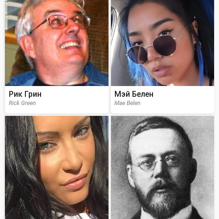
Рик Грин
Мэй Белен
Rick Green
Mae Belen