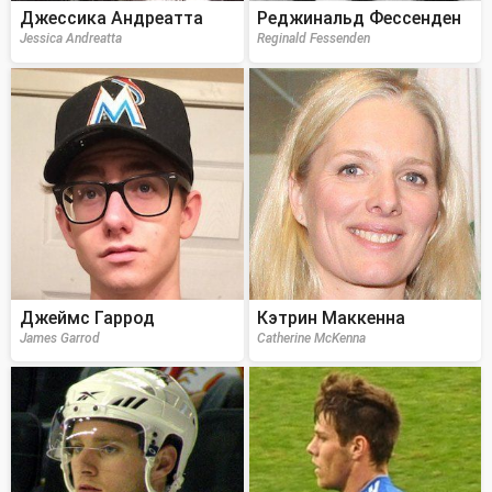
Джессика Андреатта
Реджинальд Фессенден
Jessica Andreatta
Reginald Fessenden
Джеймс Гаррод
Кэтрин Маккенна
James Garrod
Catherine McKenna