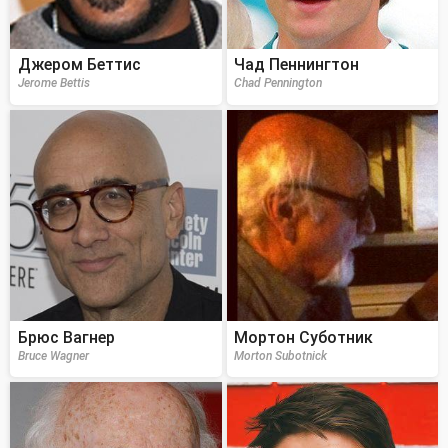
Джером Беттис
Чад Пеннингтон
Jerome Bettis
Chad Pennington
Брюс Вагнер
Мортон Суботник
Bruce Wagner
Morton Subotnick