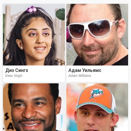
Диз Сингх
Адам Уильямс
Deez Singh
Adam Williams