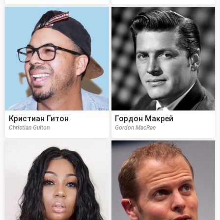
Кристиан Гитон
Гордон Макрей
Christian Guiton
Gordon MacRae