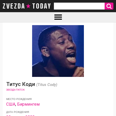
ZVEZDA TODAY
Титус Коди
(Titus Cody)
ЗВЕЗДА TIKTOK
МЕСТО РОЖДЕНИЯ
США
,
Бирмингем
ДАТА РОЖДЕНИЯ