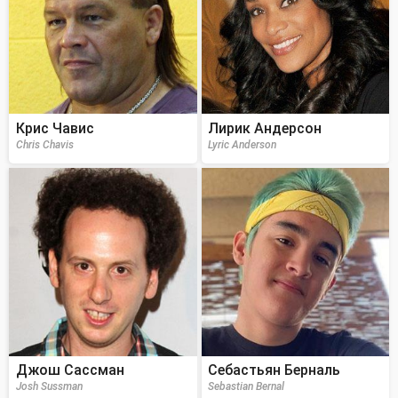
Крис Чавис
Лирик Андерсон
Chris Chavis
Lyric Anderson
Джош Сассман
Себастьян Берналь
Josh Sussman
Sebastian Bernal