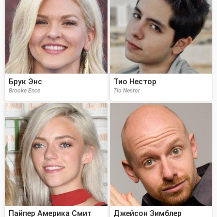
Брук Энс
Тио Нестор
Brooke Ence
Tio Nestor
Пайпер Америка Смит
Джейсон Зимблер