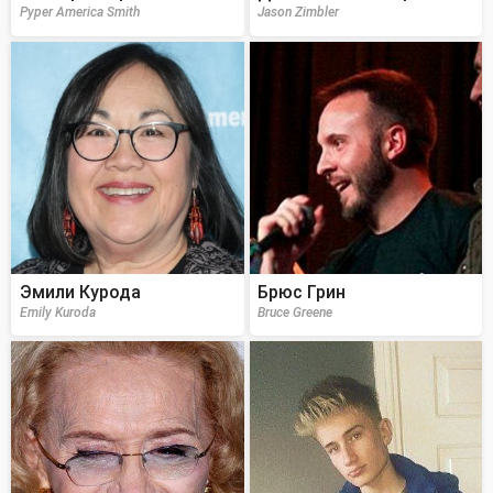
Pyper America Smith
Jason Zimbler
Эмили Курода
Брюс Грин
Emily Kuroda
Bruce Greene