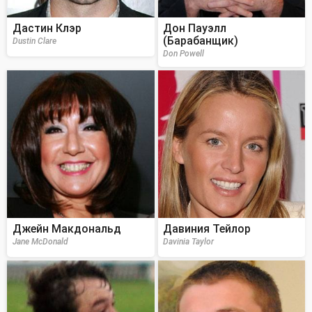
Дастин Клэр
Дон Пауэлл
(Барабанщик)
Dustin Clare
Don Powell
Джейн Макдональд
Давиния Тейлор
Jane McDonald
Davinia Taylor