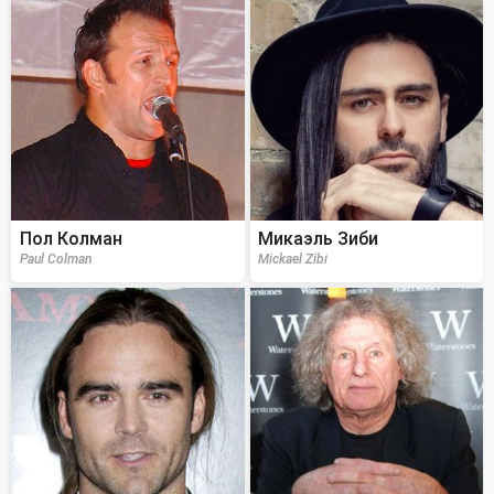
Пол Колман
Микаэль Зиби
Paul Colman
Mickael Zibi