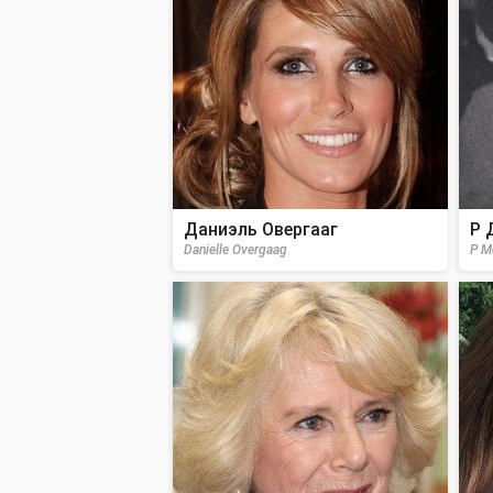
Даниэль Овергааг
P 
Danielle Overgaag
P M