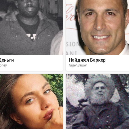
Деньги
Найджел Баркер
oney
Nigel Barker