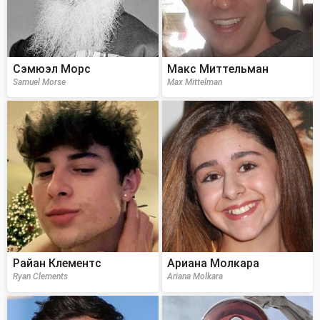
Сэмюэл Морс
Макс Миттельман
Samuel Morse
Max Mittelman
Райан Клементс
Ариана Молкара
Ryan Clements
Ariana Molkara