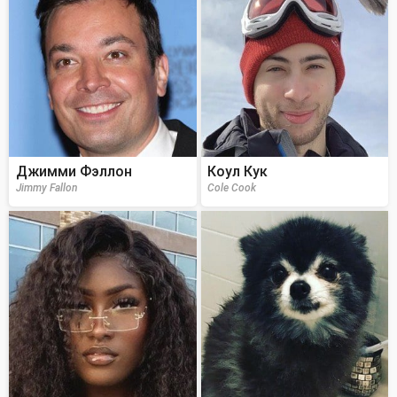
Джимми Фэллон
Коул Кук
Jimmy Fallon
Cole Cook