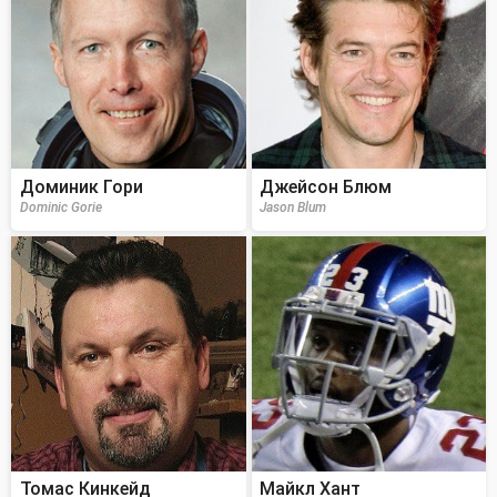
Доминик Гори
Джейсон Блюм
Dominic Gorie
Jason Blum
Томас Кинкейд
Майкл Хант