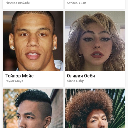
Thomas Kinkade
Michael Hunt
Тейлор Мэйс
Оливия Осби
Taylor Mays
Olivia Osby