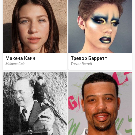
Макена Каин
Тревор Барретт
Makena Cain
Trevor Barrett