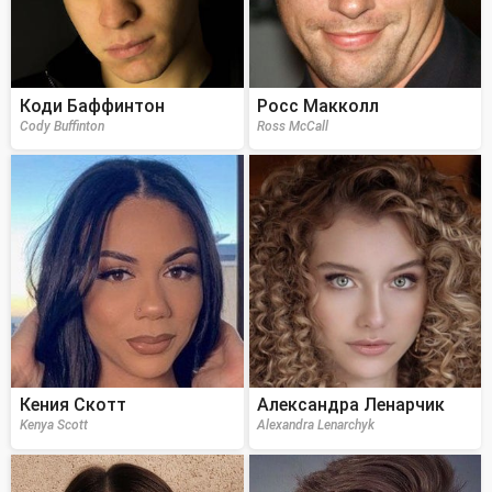
Коди Баффинтон
Росс Макколл
Cody Buffinton
Ross McCall
Кения Скотт
Александра Ленарчик
Kenya Scott
Alexandra Lenarchyk