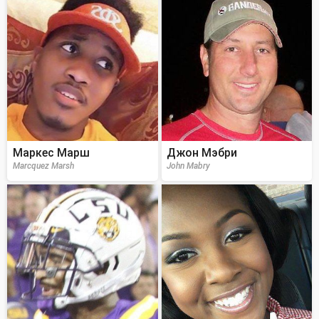
Маркес Марш
Джон Мэбри
Marcquez Marsh
John Mabry