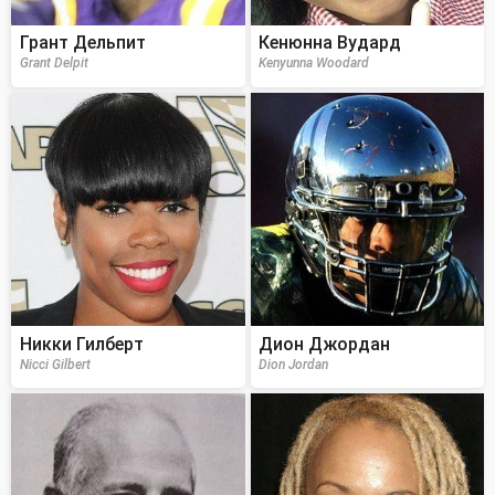
Грант Дельпит
Кенюнна Вудард
Grant Delpit
Kenyunna Woodard
Никки Гилберт
Дион Джордан
Nicci Gilbert
Dion Jordan