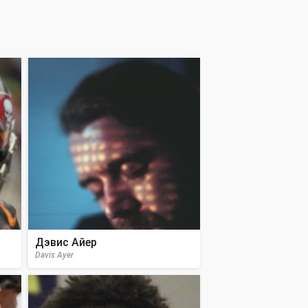
Дэвис Айер
Davis Ayer