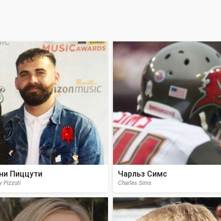
ни Пиццути
Чарльз Симс
 Pizzuti
Charles Sims