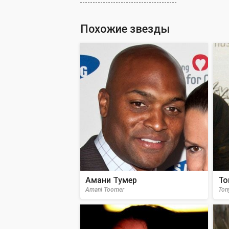
Похожие звезды
Амани Тумер
То
Amani Toomer
Tony