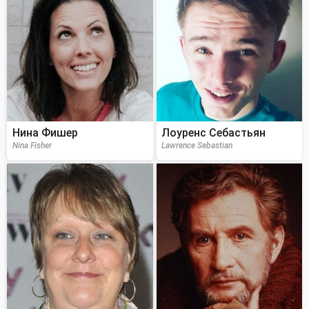
Нина Фишер
Лоуренс Себастьян
Nina Fisher
Lawrence Sebastian