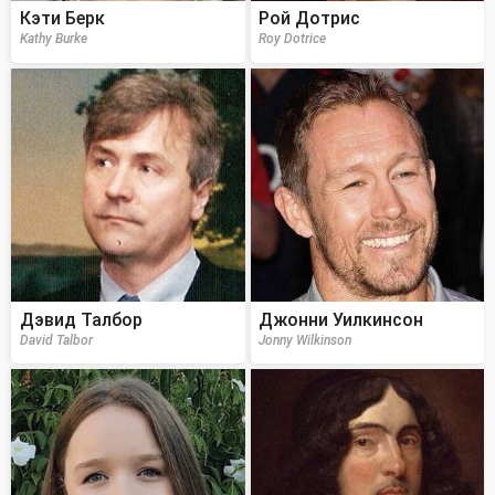
Кэти Берк
Рой Дотрис
Kathy Burke
Roy Dotrice
Дэвид Талбор
Джонни Уилкинсон
David Talbor
Jonny Wilkinson