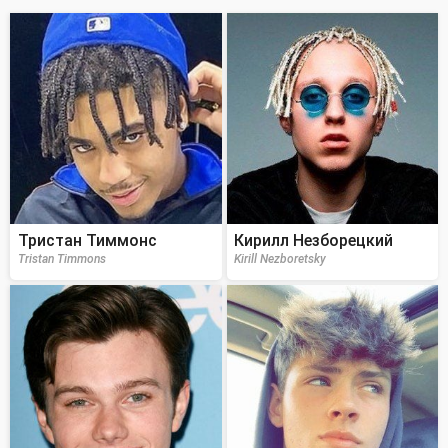
Тристан Тиммонс
Кирилл Незборецкий
Tristan Timmons
Kirill Nezboretsky