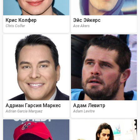
Крис Колфер
Эйс Эйкерс
Chris Colfer
Ace Akers
Адриан Гарсия Маркес
Адам Левитр
Adrian Garcia Marquez
Adam Levitre