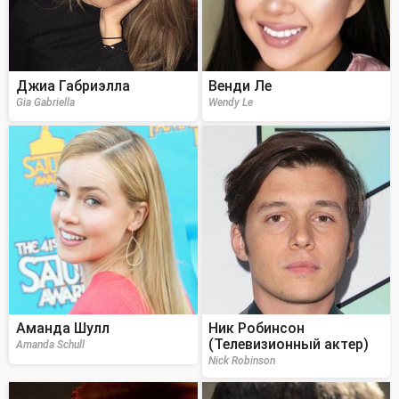
Джиа Габриэлла
Венди Ле
Gia Gabriella
Wendy Le
Аманда Шулл
Ник Робинсон
(Телевизионный актер)
Amanda Schull
Nick Robinson