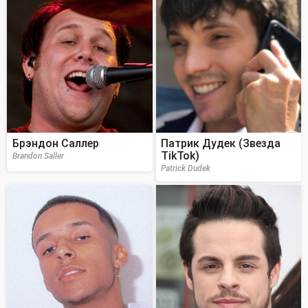
Брэндон Саллер
Патрик Дудек (Звезда
TikTok)
Brandon Saller
Patrick Dudek