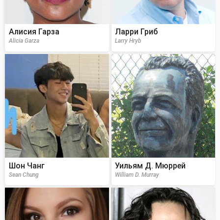
Алисия Гарза
Ларри Гриб
Alicia Garza
Larry Hryb
Шон Чанг
Уильям Д. Мюррей
Sean Chung
William D. Murray