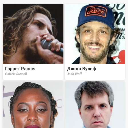
Гаррет Рассел
Джош Вульф
Garrett Russell
Josh Wolf