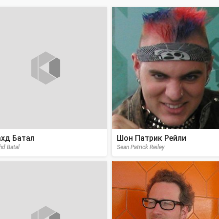
хд Батал
Шон Патрик Рейли
hd Batal
Sean Patrick Reiley