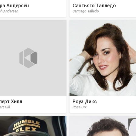
ра Андерсен
Сантьяго Талледо
ah Andersen
Santiago Talledo
перт Хилл
Роуз Дикс
rt Hill
Rose Dix