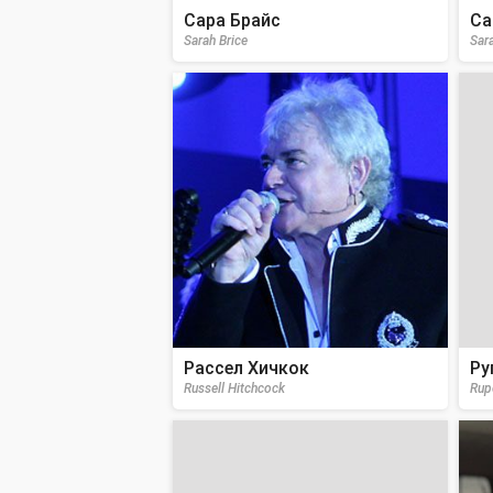
Сара Брайс
Са
Sarah Brice
Sar
Рассел Хичкок
Ру
Russell Hitchcock
Rupe