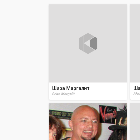
Шира Маргалит
Ша
Shira Margalit
Sha