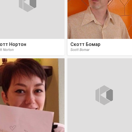
отт Нортон
Скотт Бомар
tt Norton
Scott Bomar