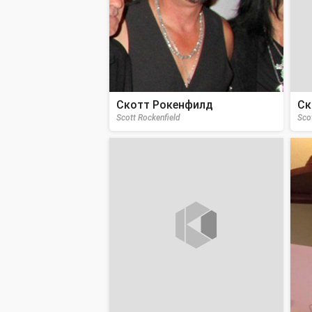
Скотт Рокенфилд
Ск
Scott Rockenfield
Sco