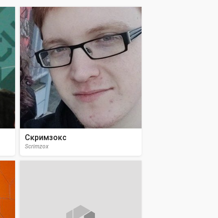
Скримзокс
Scrimzox