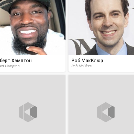
берт Хэмптон
Роб МакКлюр
ert Hampton
Rob McClure