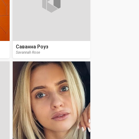
Саванна Роуз
Savannah Rose