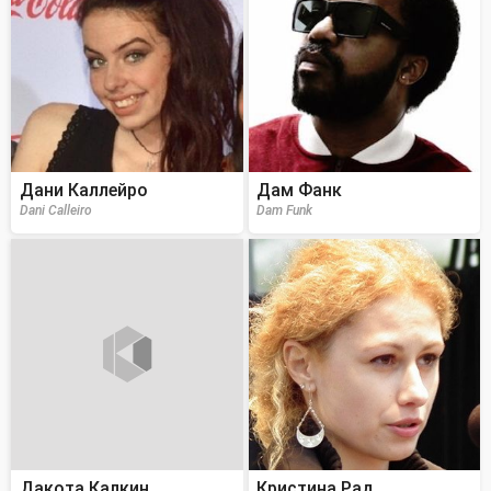
Дани Каллейро
Дам Фанк
Dani Calleiro
Dam Funk
Дакота Калкин
Кристина Рад