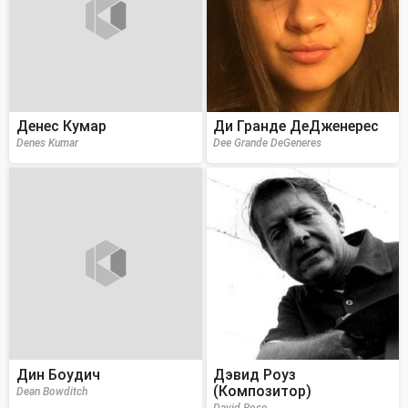
Денес Кумар
Ди Гранде ДеДженерес
Denes Kumar
Dee Grande DeGeneres
Дин Боудич
Дэвид Роуз
(Композитор)
Dean Bowditch
David Rose