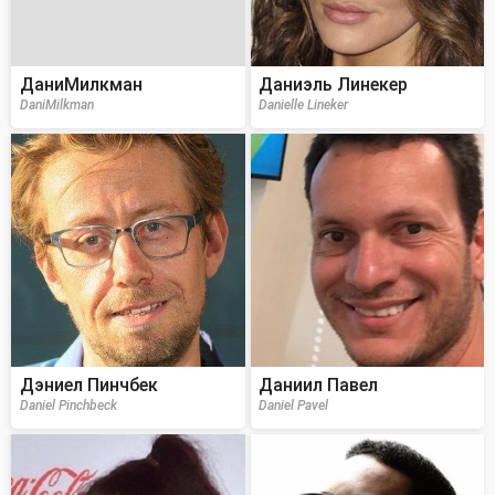
ДаниМилкман
Даниэль Линекер
DaniMilkman
Danielle Lineker
Дэниел Пинчбек
Даниил Павел
Daniel Pinchbeck
Daniel Pavel