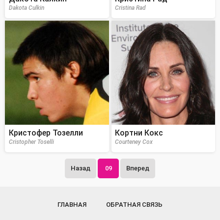
Dakota Culkin
Cristina Rad
Кристофер Тозелли
Кортни Кокс
Cristopher Toselli
Courteney Cox
Назад
09
Вперед
ГЛАВНАЯ
ОБРАТНАЯ СВЯЗЬ