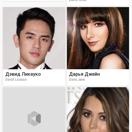
Дэвид Ликауко
Дарья Джейн
David Licauco
Daria Jane