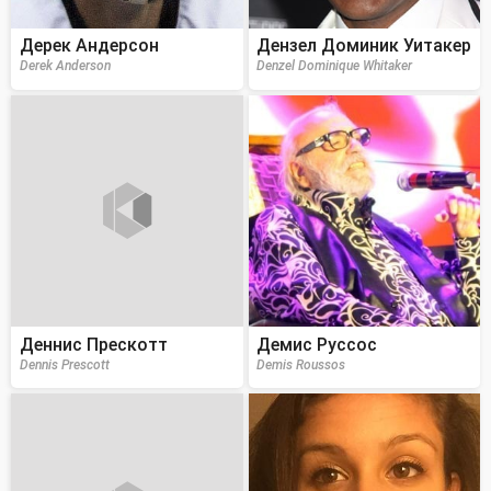
Дерек Андерсон
Дензел Доминик Уитакер
Derek Anderson
Denzel Dominique Whitaker
Деннис Прескотт
Демис Руссос
Dennis Prescott
Demis Roussos