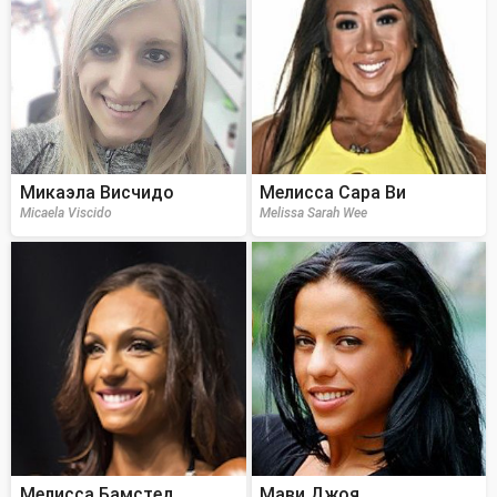
Микаэла Висчидо
Мелисса Сара Ви
Micaela Viscido
Melissa Sarah Wee
Мелисса Бамстед
Мави Джоя