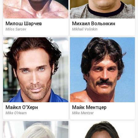
Милош Шарчев
Михаил Волынкин
Milos Sarcev
Mikhail Volinkin
Майкл О'Херн
Майк Ментцер
Mike O'Hearn
Mike Mentzer