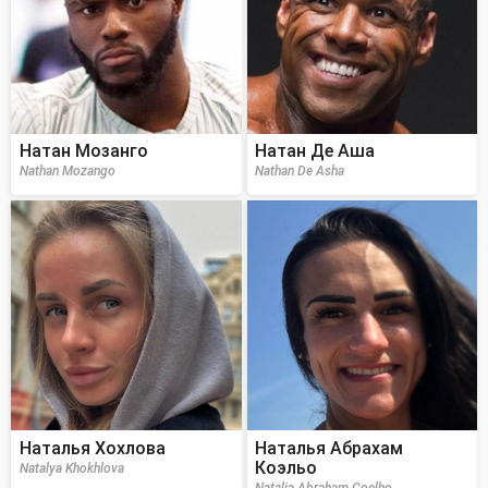
Натан Мозанго
Натан Де Аша
Nathan Mozango
Nathan De Asha
Наталья Хохлова
Наталья Абрахам
Коэльо
Natalya Khokhlova
Natalia Abraham Coelho