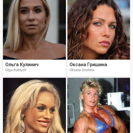
Ольга Кулинич
Оксана Гришина
Olga Kulinych
Oksana Grishina