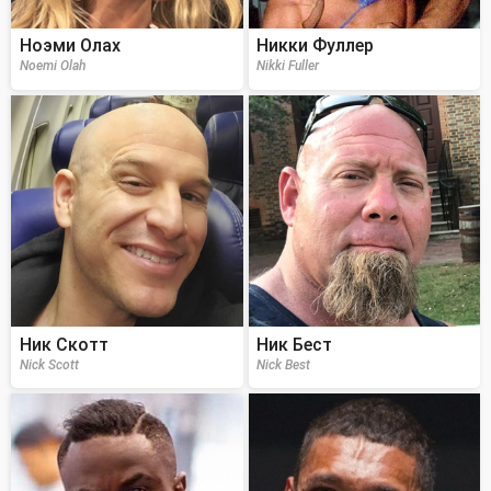
Ноэми Олах
Никки Фуллер
Noemi Olah
Nikki Fuller
Ник Скотт
Ник Бест
Nick Scott
Nick Best