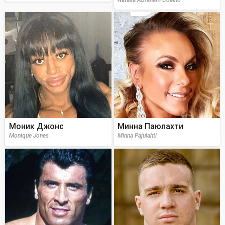
Моник Джонс
Минна Паюлахти
Monique Jones
Minna Pajulahti