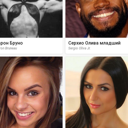
рон Бруно
Серхио Олива младший
ron Bruneau
Sergio Oliva Jr.