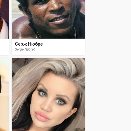
Серж Нюбре
Serge Nubret