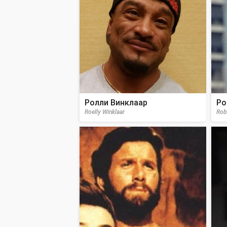
Ролли Винклаар
Ро
Roelly Winklaar
Rob