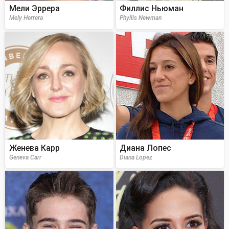
Мели Эррера
Филлис Ньюман
Mely Herrera
Phyllis Newman
Женева Карр
Диана Лопес
Geneva Carr
Diana Lopez