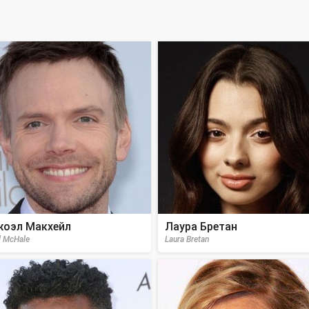
оэл Макхейл
Лаура Бретан
l McHale
Laura Bretan