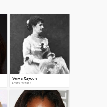
Эмма Хаусон
Emma Howson