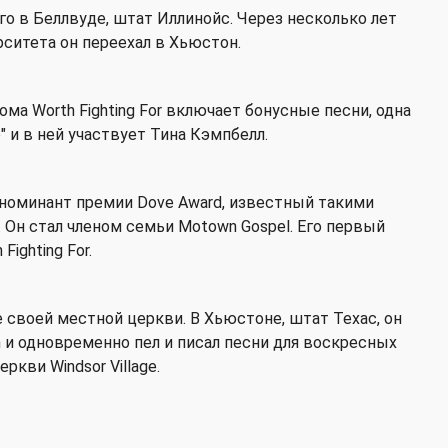
го в Беллвуде, штат Иллинойс. Через несколько лет
ситета он переехал в Хьюстон.
ма Worth Fighting For включает бонусные песни, одна
" и в ней участвует Тина Кэмпбелл.
 и номинант премии Dove Award, известный такими
re". Он стал членом семьи Motown Gospel. Его первый
ighting For.
 своей местной церкви. В Хьюстоне, штат Техас, он
n и одновременно пел и писал песни для воскресных
кви Windsor Village.