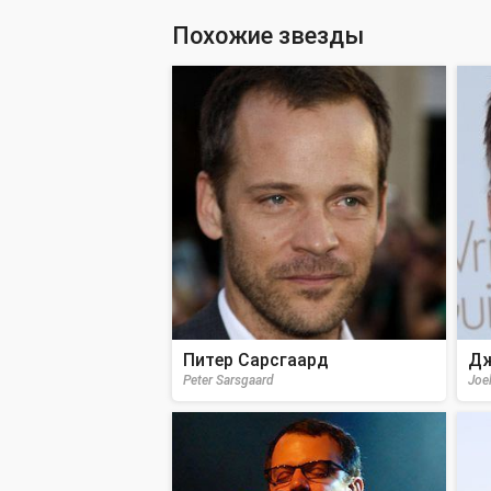
Похожие звезды
Питер Сарсгаард
Дж
Peter Sarsgaard
Joe