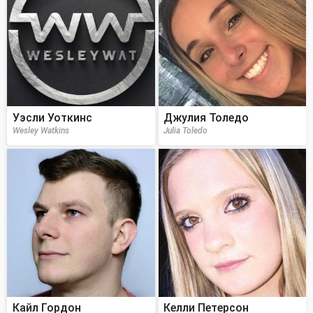
Уэсли Уоткинс
Джулия Толедо
Wesley Watkins
Julia Toledo
Кайл Гордон
Келли Петерсон