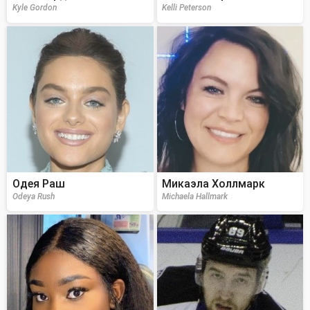
Kyle Gordon
Kelli Peterson
Одея Раш
Микаэла Холлмарк
Odeya Rush
Michaela Hallmark