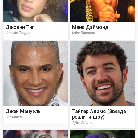
Джонни Тиг
Майк Даймонд
Johnnie Teague
Mike Diamond
Джей Мануэль
Тайлер Адамс (Звезда
реалити-шоу)
Jay Manuel
Tyler Adams