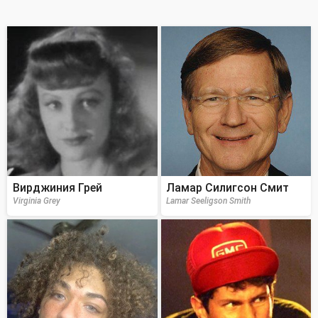
Вирджиния Грей
Ламар Силигсон Смит
Virginia Grey
Lamar Seeligson Smith